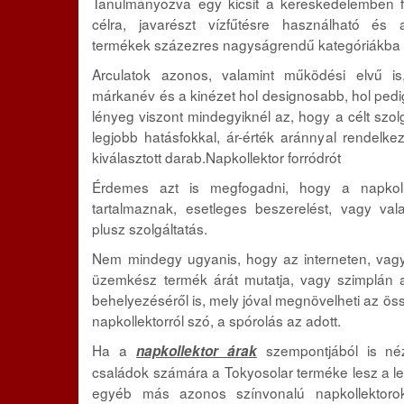
Tanulmányozva egy kicsit a kereskedelemben fo
célra, javarészt vízfűtésre használható és a
termékek százezres nagyságrendű kategóriákba 
Arculatok azonos, valamint működési elvű is
márkanév és a kinézet hol designosabb, hol ped
lényeg viszont mindegyiknél az, hogy a célt szolg
legjobb hatásfokkal, ár-érték aránnyal rendelke
kiválasztott darab.Napkollektor forródrót
Érdemes azt is megfogadni, hogy a napkoll
tartalmaznak, esetleges beszerelést, vagy val
plusz szolgáltatás.
Nem mindegy ugyanis, hogy az interneten, vag
üzemkész termék árát mutatja, vagy szimplán 
behelyezéséről is, mely jóval megnövelheti az öss
napkollektorról szó, a spórolás az adott.
Ha a
szempontjából is né
napkollektor árak
családok számára a Tokyosolar terméke lesz a le
egyéb más azonos színvonalú napkollektorok