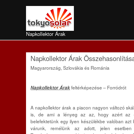
Napkollektor Árak
Napkollektor Árak Összehasonlítás
Magyarország, Szlovákia és Románia
feltérképezése – Forródrót
Napkollektor Árak
A napkollektor árak a piacon nagyon változó s
is, de ami a lényeg
az az, hogy azért az ö
belefektetünk egy ilyen készülékbe valóban azt 
várunk, remélünk az adott, jelen esetben na