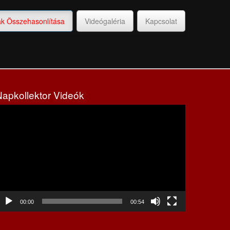
ak Összehasonlítása
Videógaléria
Kapcsolat
Napkollektor Videók
ideólejátszó
00:00
00:54