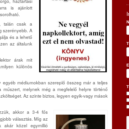
rgó, háztartási
rra is ajánlott
sorolható.
N
, talán csak a
ig szerényebb. A
álja és a lehető
zzen az általunk
T
ektor árak mit
E
amilyen különös
y egyéb médiumokban szereplő összeg már a teljes
T
a műszert, melynek még a megfelelő helyre történő
zköltséget. Az szinte biztos, legyen egyik-vagy mások
zzük, akkor a 3-4 fős
gjobb választás. Míg az
 akár közel egymillió