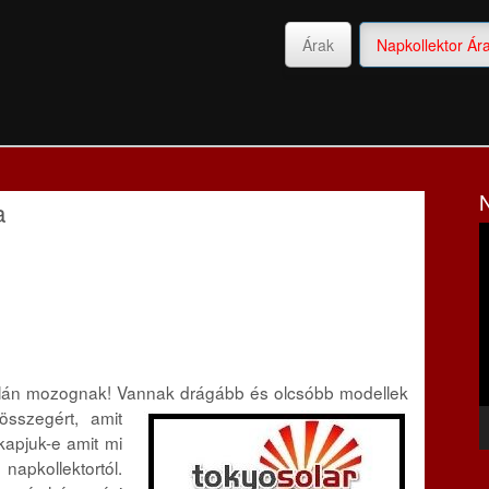
Árak
Napkollektor Ár
a
V
kálán mozognak! Vannak drágább és olcsóbb modellek
sszegért, amit
kapjuk-e amit mi
pkollektortól.